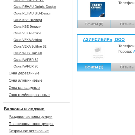
Окна REHAU BLITZ
Телефон
Окна REHAU Delight-Design
Окна REHAU SIB-Design
Окна KBE Эксперт
Офисы (0)
Отзывы 
Окна KBE Энджин
Окна VEKA Proline
АЗИЯСИБИРЬ, ООО
Окна VEKA Softline
Телефон
Окна VEKA Softline 82
Города:
Окна WHS Halo 60
Окна IVAPER 62
Окна IVAPER 70
Офисы (1)
Отзывы 
Окна деревянные
Окна алюминиевые
Окна мансардные
Окна комбинированные
Балконы и лоджии
Раздвижные конструкции
Пластиковые конструкции
Безрамное остекление