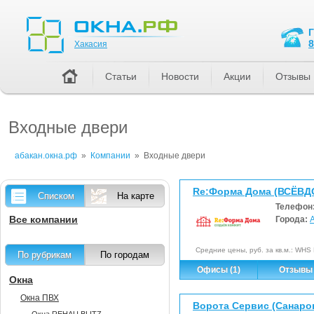
Хакасия
8
Хакасия
Статьи
Новости
Акции
Отзывы
Входные двери
абакан.окна.рф
»
Компании
»
Входные двери
Re:Форма Дома (ВСЁВД
Списком
На карте
Телефон
Все компании
Города:
Средние цены, руб. за кв.м.: WHS
По рубрикам
По городам
Офисы (1)
Отзывы 
Окна
Окна ПВХ
Ворота Сервис (Санаров